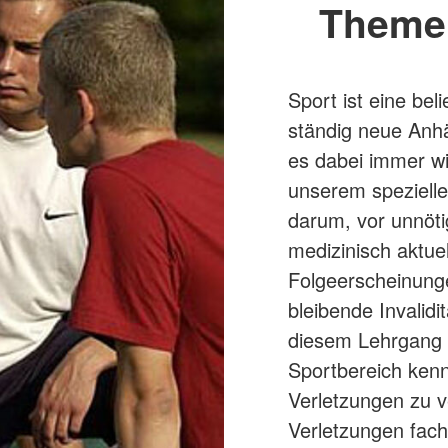
Theme
Sport ist eine beli
ständig neue Anhä
es dabei immer wi
unserem spezielle
darum, vor unnöti
medizinisch aktue
Folgeerscheinung
bleibende Invalid
diesem Lehrgang l
Sportbereich ke
Verletzungen zu v
Verletzungen fac