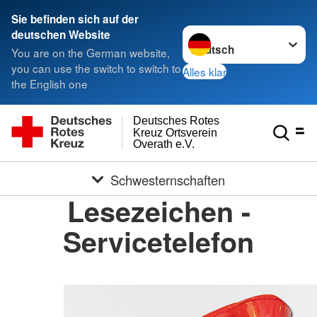
Sie befinden sich auf der
Sprache wechseln zu
deutschen Website
You are on the German website,
you can use the switch to switch to
Alles klar
the English one
Deutsches Rotes
Kreuz Ortsverein
Overath e.V.
Schwesternschaften
Lesezeichen -
Servicetelefon