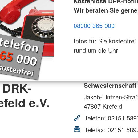
Kostenlose DRK-Hotli
Wir beraten Sie gerne
08000 365 000
Infos für Sie kostenfrei
rund um die Uhr
 DRK-
Schwesternschaft 
Jakob-Lintzen-Stra
feld e.V.
47807
Krefeld
Telefon:
02151 589
Telefax:
02151 589