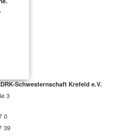
ne.
.
DRK-Schwesternschaft Krefeld e.V.
ße 3
7 0
7 39