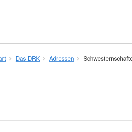
art
Das DRK
Adressen
Schwesternschaft