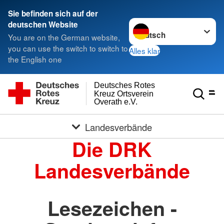
Sie befinden sich auf der
Sprache wechseln zu
deutschen Website
You are on the German website,
you can use the switch to switch to
Alles klar
the English one
Deutsches Rotes
Kreuz Ortsverein
Overath e.V.
Landesverbände
Die DRK
Landesverbände
Lesezeichen -