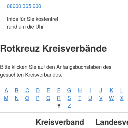
08000 365 000
Infos für Sie kostenfrei
rund um die Uhr
Rotkreuz Kreisverbände
Bitte klicken Sie auf den Anfangsbuchstaben des
gesuchten Kreisverbandes.
A
B
C
D
E
F
G
H
I
J
K
L
M
N
O
P
Q
R
S
T
U
V
W
X
Y
Z
Kreisverband
Landesv