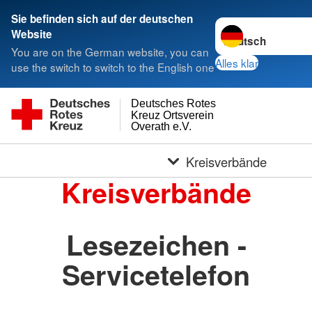
Sie befinden sich auf der deutschen
Sprache wechseln 
Website
You are on the German website, you can
Alles klar
use the switch to switch to the English one
Deutsches Rotes
Kreuz Ortsverein
Overath e.V.
Kreisverbände
Kreisverbände
Lesezeichen -
Servicetelefon