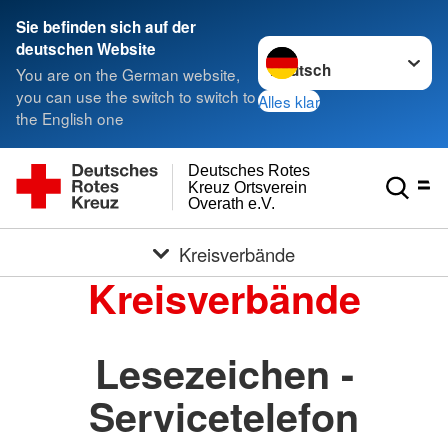
Sie befinden sich auf der
Sprache wechseln zu
deutschen Website
You are on the German website,
you can use the switch to switch to
Alles klar
the English one
Deutsches Rotes
Kreuz Ortsverein
Overath e.V.
Kreisverbände
Kreisverbände
Lesezeichen -
Servicetelefon