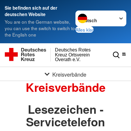
Sie befinden sich auf der
Sprache wechseln zu
deutschen Website
You are on the German website,
you can use the switch to switch to
Alles klar
the English one
Deutsches Rotes
Kreuz Ortsverein
Overath e.V.
Kreisverbände
Kreisverbände
Lesezeichen -
Servicetelefon